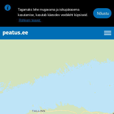
<p><span style="font-size: 10pt; line-height: 107%; font-family: 
Tagamaks lehe mugavama ja isikupärasema
Nõustu
kasutamise, kasutab käesolev veebileht küpsiseid.
Rohkem teavet.