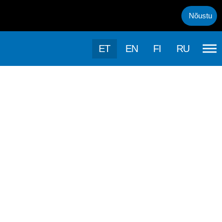
uml;rasema kasutamise, kasutab k&auml;esolev veebileht k&uuml;psis
Nõustu
ET
EN
FI
RU