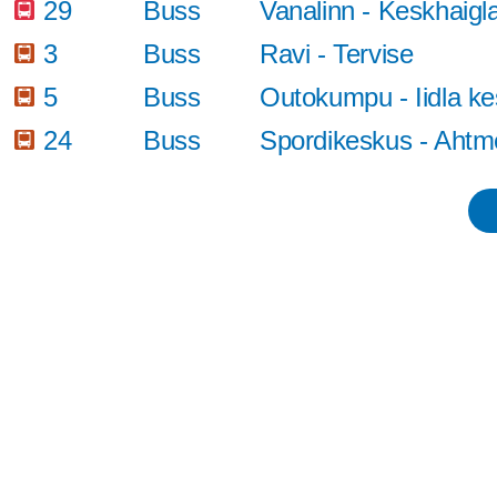
29
Buss
Vanalinn - Keskhaigl
3
Buss
Ravi - Tervise
5
Buss
Outokumpu - Iidla k
24
Buss
Spordikeskus - Aht